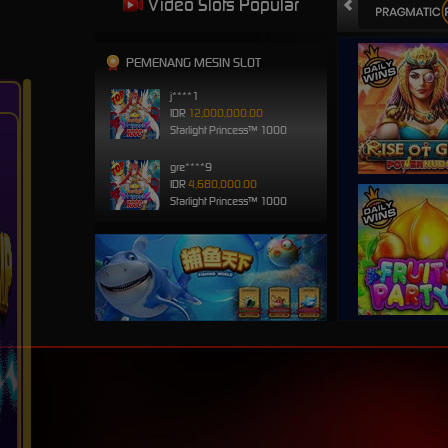
Video Slots Popular
PEMENANG MESIN SLOT
j****1
IDR
12,000,000.00
Starlight Princess™ 1000
gre****9
IDR
4,680,000.00
Starlight Princess™ 1000
achmad****a
IDR
4,605,000.00
Bonanza Gold
gre****9
IDR
4,126,500.00
Gates of Olympus 1000
gre****9
IDR
4,032,000.00
Starlight Princess™ 1000