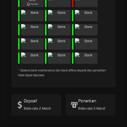
* Selama bank maintenance dan bank offline deposit dan penarikan
tidak dapat diproses
Deposit
Penarikan
Rata-rata 2 Menit
Rata-rata 5 Menit