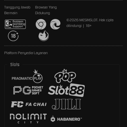
Tanggung Jawab
Browser Yang
Bermain
Didukung
©2026 MESINSLOT. Hak cipta
dilindungi | 18+
Platform Penyedia Layanan
Slots