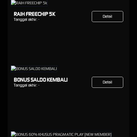
RAIH FREECHIP 5K
Detail
Tanggal akhir:
-
BONUS SALDO KEMBALI
Detail
Tanggal akhir:
-