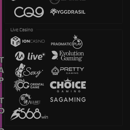
Live Casino
TO OPEN