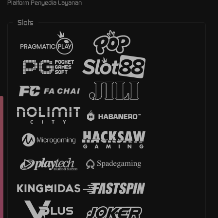
Platform Penyedia Layanan
Slots