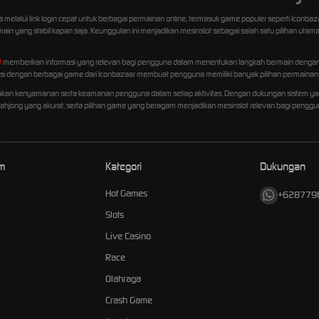
melalui link login cepat untuk berbagai permainan online, termasuk game populer seperti Iconba
yang stabil kapan saja. Keunggulan ini menjadikan mesinslot sebagai salah satu pilihan utama 
t
memberikan informasi yang relevan bagi pengguna dalam menentukan langkah bermain dengan 
grasi dengan berbagai game dari Iconbazaar membuat pengguna memiliki banyak pilihan permainan m
n kenyamanan serta keamanan pengguna dalam setiap aktivitas. Dengan dukungan sistem yang st
sult Mahjong yang akurat, serta pilihan game yang beragam menjadikan mesinslot relevan bagi pe
rm
Kategori
Dukungan
i
Hot Games
+628779
Slots
Live Casino
Race
Olahraga
Crash Game