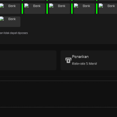
an tidak dapat diproses
Penarikan
Rata-rata 5 Menit