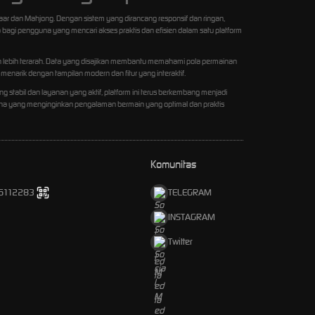
zaar dan Mahjong. Dengan sistem yang dirancang responsif dan ringan,
bagi pengguna yang mencari akses praktis dan efisien dalam satu platform
lebih terarah. Data yang disajikan membantu memahami pola permainan
enarik dengan tampilan modern dan fitur yang interaktif.
abil dan layanan yang aktif, platform ini terus berkembang menjadi
ngguna yang menginginkan pengalaman bermain yang optimal dan praktis
Komunitas
6112283
TELEGRAM
INSTAGRAM
Twitter