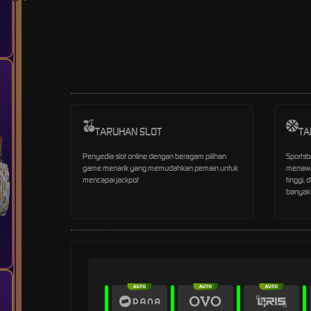
TARUHAN SLOT
TA
Penyedia slot online dengan beragam pilihan
Sportsb
game menarik yang memudahkan pemain untuk
menawar
mencapai jackpot
tinggi,
banyak 