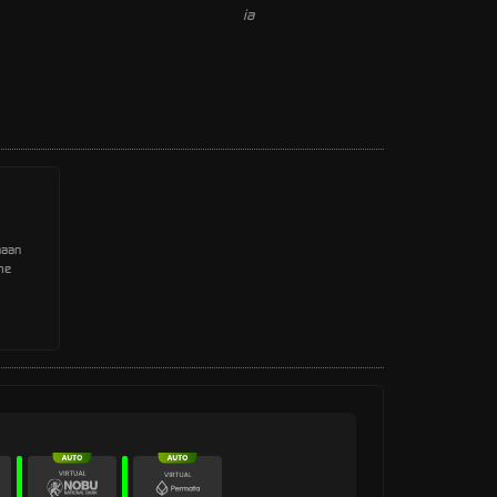
haan
ame