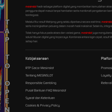
mesinslot
hadir sebagai platform digital yang memberikan kemudahan akses 
pengguna dapat masuk tanpa hambatan serta menikmati pengalaman bermain 
terintegrasi.
TAP TO OPEN
Melalui fitur result Mahjong yang selalu diperbarui secara real-time,
mesinslo
serta meningkatkan peluang dalam meraih hasil maksimal. Selain itu, inte
Tidak hanya fokus pada akses dan variasi game,
mesinslot
juga mengutamaka
solusi hiburan digital yang terpercaya. Kombinasi antara login cepat, re
setiap hari.
Kebijaksanaan
Platfo
RTP Gacor Mesinslot
Promos
Tentang MESINSLOT
Loyalty
Responsible Gambling
Referral
Pusat Bantuan FAQ Mesinslot
Syarat dan Ketentuan
Cookies & Privacy Policy