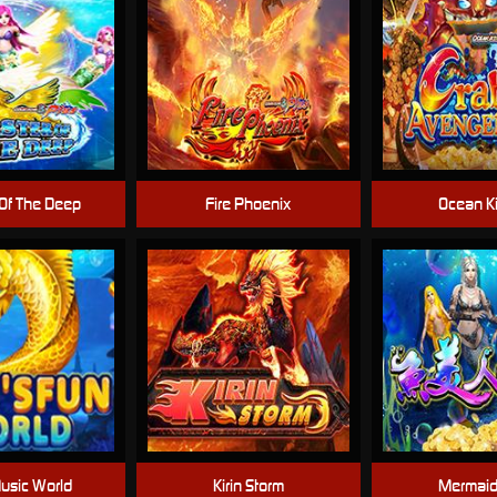
Of The Deep
Fire Phoenix
Ocean K
usic World
Kirin Storm
Mermaid