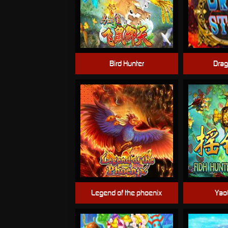
Bird Hunter
Drag
Legend of the phoenix
Yao