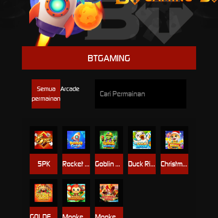
BTGAMING
Semua
Arcade
permainan
5PK
Rocket Crash
Goblin Treasure
Duck River
Christmas Mines
GOLDEN BASIN
Monkey Thunderbolt
Monkey King