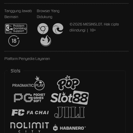
Tanggung Jawab
Browser Yang
Bermain
Didukung
©2026 MESINSLOT. Hak cipta
dilindungi | 18+
Platform Penyedia Layanan
Slots