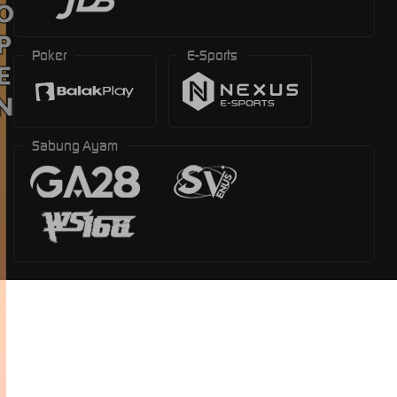
Poker
E-Sports
Sabung Ayam