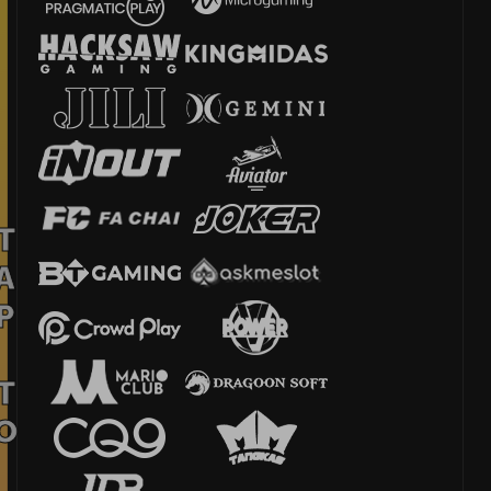
TO OPEN