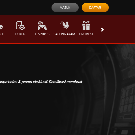
MASUK
DAFTAR
ADE
POKER
E-SPORTS
SABUNG AYAM
PROMOSI
t tanpa batas & promo eksklusif. Gamifikasi membuat