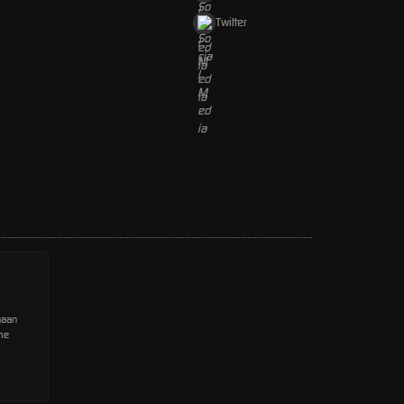
Twitter
haan
ame