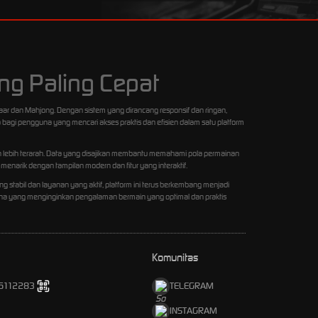
ng Paling Cepat
zaar dan Mahjong. Dengan sistem yang dirancang responsif dan ringan,
bagi pengguna yang mencari akses praktis dan efisien dalam satu platform
lebih terarah. Data yang disajikan membantu memahami pola permainan
enarik dengan tampilan modern dan fitur yang interaktif.
abil dan layanan yang aktif, platform ini terus berkembang menjadi
ngguna yang menginginkan pengalaman bermain yang optimal dan praktis
Komunitas
6112283
TELEGRAM
INSTAGRAM