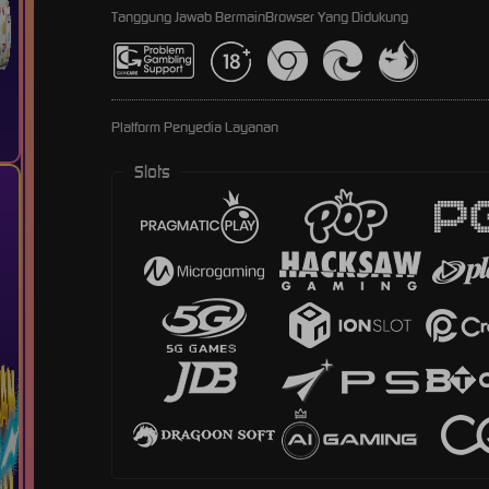
Tanggung Jawab Bermain
Browser Yang Didukung
Platform Penyedia Layanan
Slots