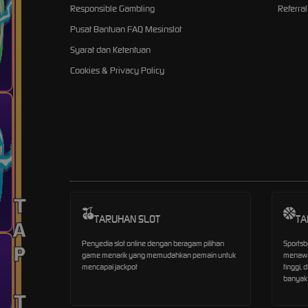
Responsible Gambling
Referral
Pusat Bantuan FAQ Mesinslot
Syarat dan Ketentuan
Cookies & Privacy Policy
TARUHAN SLOT
TA
Penyedia slot online dengan beragam pilihan
Sportsb
game menarik yang memudahkan pemain untuk
menawar
mencapai jackpot
tinggi,
banyak 