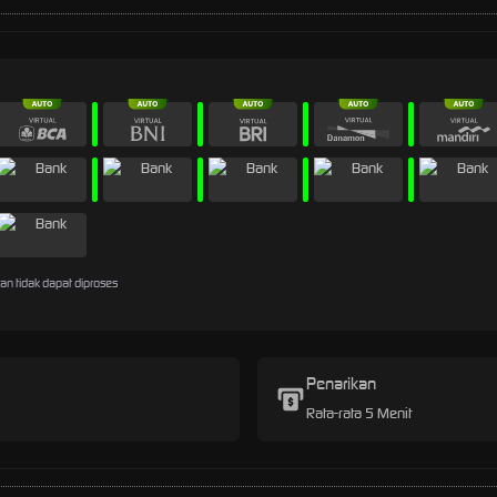
an tidak dapat diproses
Penarikan
Rata-rata 5 Menit