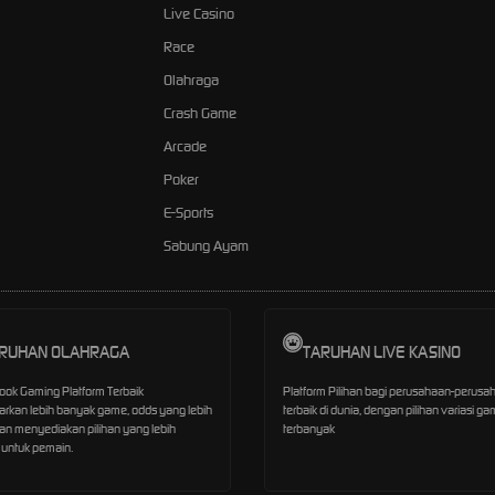
Live Casino
Race
Olahraga
Crash Game
Arcade
Poker
E-Sports
Sabung Ayam
RUHAN OLAHRAGA
TARUHAN LIVE KASINO
ook Gaming Platform Terbaik
Platform Pilihan bagi perusahaan-perusa
kan lebih banyak game, odds yang lebih
terbaik di dunia, dengan pilihan variasi g
 dan menyediakan pilihan yang lebih
terbanyak
untuk pemain.