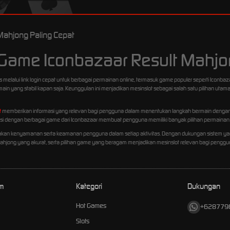
Mahjong Paling Cepat
Game Iconbazaar Result Mahjo
melalui link login cepat untuk berbagai permainan online, termasuk game populer seperti Iconba
yang stabil kapan saja. Keunggulan ini menjadikan mesinslot sebagai salah satu pilihan utama 
t
memberikan informasi yang relevan bagi pengguna dalam menentukan langkah bermain dengan 
grasi dengan berbagai game dari Iconbazaar membuat pengguna memiliki banyak pilihan permainan m
n kenyamanan serta keamanan pengguna dalam setiap aktivitas. Dengan dukungan sistem yang st
sult Mahjong yang akurat, serta pilihan game yang beragam menjadikan mesinslot relevan bagi pe
rm
Kategori
Dukungan
i
Hot Games
+628779
Slots