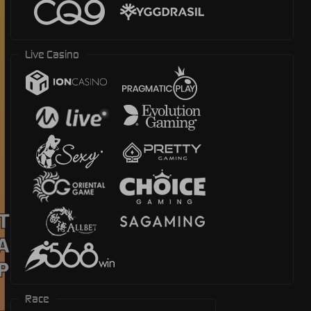
Live Casino
Race