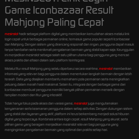
Game Iconbazaar Result
Mahjong Paling Cepat
mesinslot
hadir sebagai platform digital yang memberikan kemudahan akses melalui link
login cepat untuk berbagai permainan online, termasuk game populer seperti Iconbazaar
dan Mahjong. Dengan sistem yang dirancang responsif dan ringan, pengguna dapat masuk
tanpa hambatan serta menikmati pengalaman bermain yang stabil kapan saja. Keunggulan
ini menjadikan mesinslot sebagai salah satu pilihan utama bagi pengguna yang mencari
akses praktis dan efisien dalam satu platform terintegrasi.
Melalui fitur result Mahjong yang selalu diperbarui secara real-time,
mesinslot
memberikan
informasi yang relevan bagi pengguna dalam menentukan langkah bermain dengan lebih
terarah. Data yang disajikan membantu memahami pola permainan serta meningkatkan
peluang dalam meraih hasil maksimal. Selain itu, integrasi dengan berbagai game dari
Iconbazaar membuat pengguna memiliki banyak pilihan permainan menarik dengan
tampilan modern dan fitur yang interaktif.
Tidak hanya fokus pada akses dan variasi game,
mesinslot
juga mengutamakan
kenyamanan serta keamanan pengguna dalam setiap aktivitas. Dengan dukungan sistem
yang stabil dan layanan yang aktif, platform ini terus berkembang menjadi solusi hiburan
digital yang terpercaya. Kombinasi antara login cepat, result Mahjong yang akurat, serta
pilihan game yang beragam menjadikan mesinslot relevan bagi pengguna yang
menginginkan pengalaman bermain yang optimal dan praktis setiap hari.