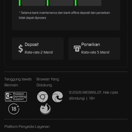
* Selama bank maintenance dan bank offline deposit dan penarikan
tidak dapat diproses
Deposit
Penarikan
Rata-rata 2 Menit
Rata-rata 5 Menit
Tanggung Jawab
Browser Yang
Bermain
Didukung
©2026 MESINSLOT. Hak cipta
dilindungi | 18+
Platform Penyedia Layanan