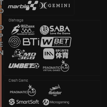
TO OPEN
Olahraga
Crash Game