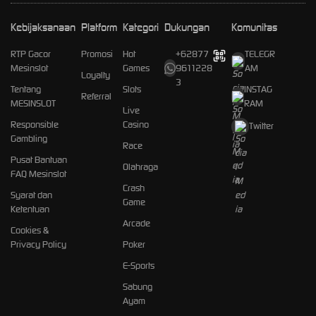
Kebijaksanaan
Platform
Kategori
Dukungan
Komunitas
RTP Gacor
Promosi
Hot
+62877
TELEGR
Mesinslot
Games
9611228
AM
Loyalty
3
Tentang
Slots
INSTAG
Referral
MESINSLOT
RAM
Live
Responsible
Casino
Twitter
Gambling
Race
Pusat Bantuan
Olahraga
FAQ Mesinslot
Crash
Syarat dan
Game
Ketentuan
Arcade
Cookies &
Privacy Policy
Poker
E-Sports
Sabung
Ayam