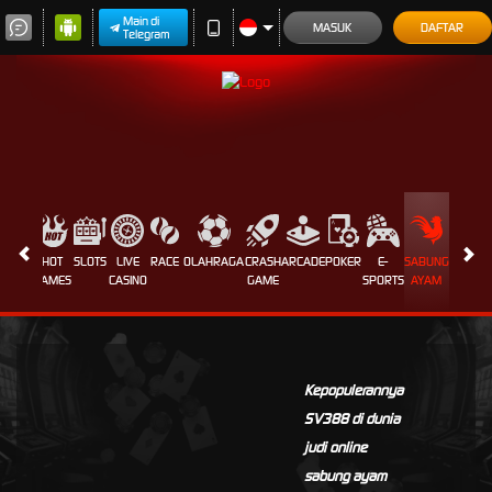
Main di
MASUK
DAFTAR
Telegram
HOT
SLOTS
LIVE
RACE
OLAHRAGA
CRASH
ARCADE
POKER
E-
SABUNG
PROMOS
GAMES
CASINO
GAME
SPORTS
AYAM
Kepopulerannya
SV388 di dunia
judi online
sabung ayam