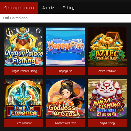
Semua permainan
Arcade
Fishing
Dragon Palace Fishing
Happy Fish
Aztec Treasure
Let's Enhance
Goddess or Crash
Ninja Fishing