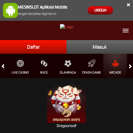
×
MESINSLOT Aplikasi Mobile
UNDUH
Jangan tampilkan lagi hari ini
Daftar
Masuk
S
LIVE CASINO
RACE
OLAHRAGA
CRASH GAME
ARCADE
Dragoonsoft