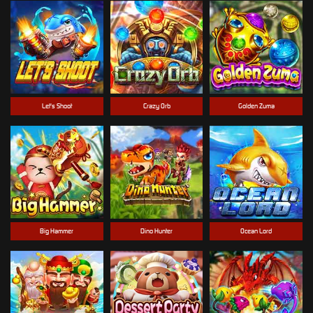
Let's Shoot
Crazy Orb
Golden Zuma
Big Hammer
Dino Hunter
Ocean Lord